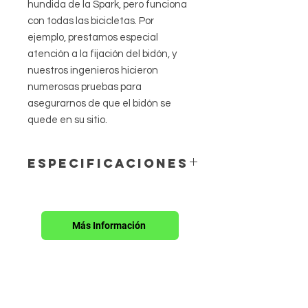
hundida de la Spark, pero funciona
con todas las bicicletas. Por
ejemplo, prestamos especial
atención a la fijación del bidón, y
nuestros ingenieros hicieron
numerosas pruebas para
asegurarnos de que el bidón se
quede en su sitio.
Especificaciones
Material
Nylon + fibra de vidrio
Peso
Más Información
36 g aprox.
Talla
Tamaño único
Características
Portabidón con acceso lateral
Aleta móvil para zurdos o diestros