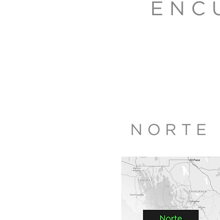
ENC
NORTE