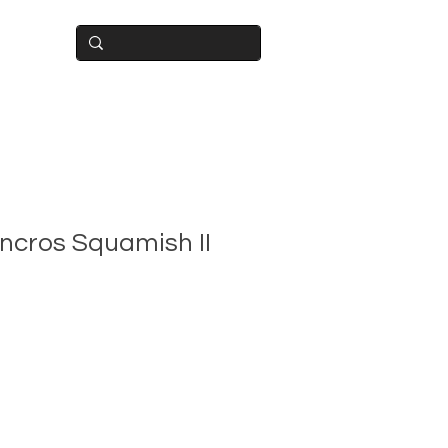
BUIDOR
ncros Squamish II