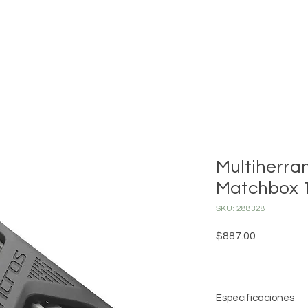
INICIO
MONTAÑA
CARRETERA
ENCUENTRA TU DISTRI
Multiherr
Matchbox 
SKU: 288328
Precio
$887.00
Especificaciones