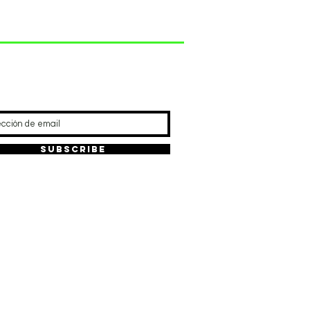
ra cerrar la herramienta y
de cadena de repuesto (no se
l de almacenar
REFRESCA TU RUTINA
Subscribe