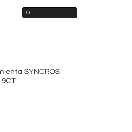
BUIDOR
amienta SYNCROS
19CT