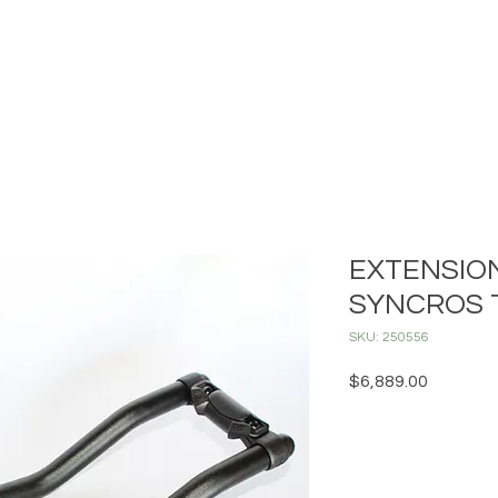
INICIO
MONTAÑA
CARRETERA
ENCUENTRA TU DISTRI
EXTENSIO
SYNCROS 
SKU: 250556
Precio
$6,889.00