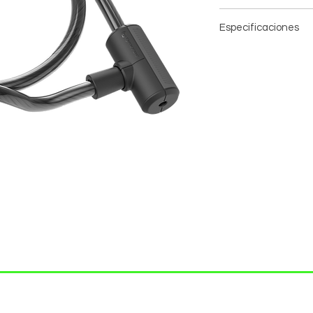
Situaciones de r
Especificaciones
Se incluyen 5 llav
Construcción de a
Nuestro candado Mas
situaciones de ries
de cierre con llave (
equipada con una luz
a su construcción de
Material
Acero, vinilo
Talla
15 x 1000 mm
Características
Cable extraflexib
Seguridad prácti
medio
Revestimiento de 
Mecanismo de bl
Cilindro en forma
introducción de o
5 llaves cortadas
TO